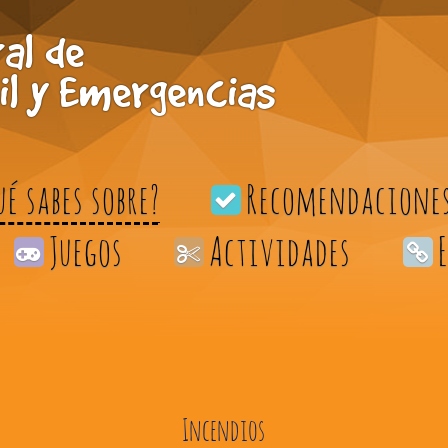
al de
il y Emergencias
ué sabes sobre?
Recomendacione
Juegos
Actividades
Incendios