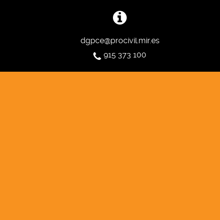
dgpce@procivil.mir.es
915 373 100