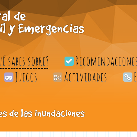
al de
il y Emergencias
ué sabes sobre?
Recomendacione
Juegos
Actividades
s de las inundaciones